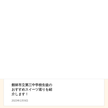
前の記事
ジョイハウス 中国料理
桃林
2022年1月29日
和菓子・洋菓子
次の記事
館林市立第三中学校生徒の
おすすめスイーツ巡りを紹
介します！
2023年2月9日