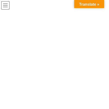
コ
ナ
Translate »
ン
ビ
テ
ゲ
ン
ー
ぽんちゃんPay登録店
ツ
シ
に
ョ
移
ン
HOME
ぽんちゃんPay登録店
発酵レストラン ジョイハウス別館
動
に
移
動
2022年1月29日
/ 最終更新日 :
2026年3月18日
ぽんちゃんPay登録店
発酵レストラン ジョイハウス別
館