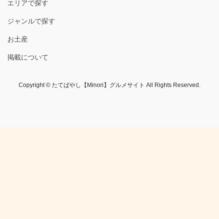
エリアで探す
ジャンルで探す
お土産
掲載について
Copyright © たてばやし【Minori】グルメサイト All Rights Reserved.