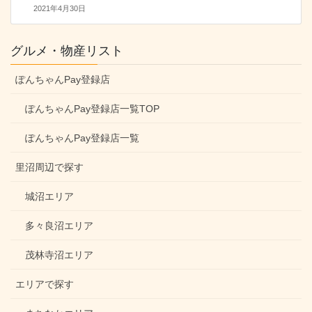
2021年4月30日
グルメ・物産リスト
ぽんちゃんPay登録店
ぽんちゃんPay登録店一覧TOP
ぽんちゃんPay登録店一覧
里沼周辺で探す
城沼エリア
多々良沼エリア
茂林寺沼エリア
エリアで探す