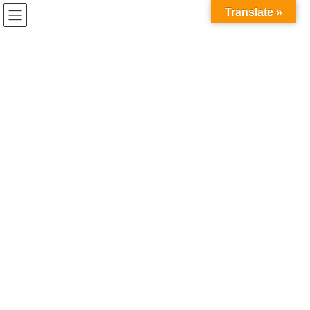
コ
ナ
Translate »
ン
ビ
テ
ゲ
ン
ー
まちなかエリア
ツ
シ
に
ョ
移
ン
HOME
まちなかエリア
ロートルメゾン 西ノ洞
動
に
移
動
2021年4月30日
/ 最終更新日 :
2023年11月7日
まちなかエリア
ロートルメゾン 西ノ洞