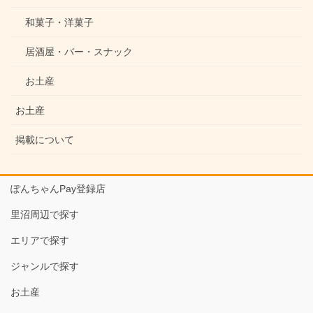
和菓子・洋菓子
居酒屋・バー・スナック
お土産
お土産
掲載について
ぽんちゃんPay登録店
里沼周辺で探す
エリアで探す
ジャンルで探す
お土産