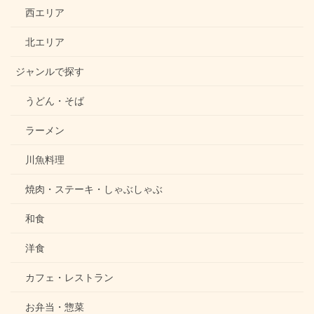
西エリア
北エリア
ジャンルで探す
うどん・そば
ラーメン
川魚料理
焼肉・ステーキ・しゃぶしゃぶ
和食
洋食
カフェ・レストラン
お弁当・惣菜