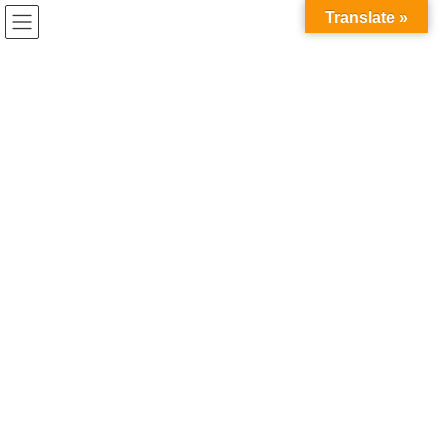
コ
ナ
Translate »
ン
ビ
テ
ゲ
ン
ー
まちなかエリア
ツ
シ
に
ョ
移
ン
HOME
まちなかエリア
居酒屋 茶楽
動
に
移
動
2021年3月12日
/ 最終更新日 :
2025年11月7日
まちなかエリア
居酒屋 茶楽