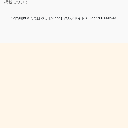
掲載について
Copyright © たてばやし【Minori】グルメサイト All Rights Reserved.