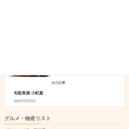
前の記事
おでん処 よねや本店
2021年3月12日
南エリア
次の記事
旬彩美酒 小町庭
2021年3月12日
グルメ・物産リスト