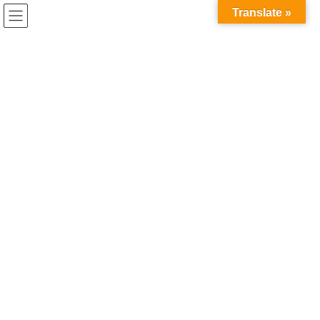
コ
ナ
Translate »
ン
ビ
テ
ゲ
ン
ー
まちなかエリア
ツ
シ
に
ョ
移
ン
HOME
まちなかエリア
上海亭
動
に
移
動
2021年3月10日
/ 最終更新日 :
2026年3月16日
まちなかエリア
上海亭