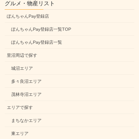
グルメ・物産リスト
ぽんちゃんPay登録店
ぽんちゃんPay登録店一覧TOP
ぽんちゃんPay登録店一覧
里沼周辺で探す
城沼エリア
多々良沼エリア
茂林寺沼エリア
エリアで探す
まちなかエリア
東エリア