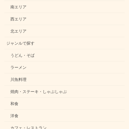
南エリア
西エリア
北エリア
ジャンルで探す
うどん・そば
ラーメン
川魚料理
焼肉・ステーキ・しゃぶしゃぶ
和食
洋食
カフェ・レストラン