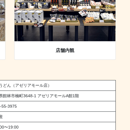
店舗内観
うどん（アゼリアモール店）
県館林市楠町3648-1 アゼリアモールA館1階
-55-3975
産
00〜19:00