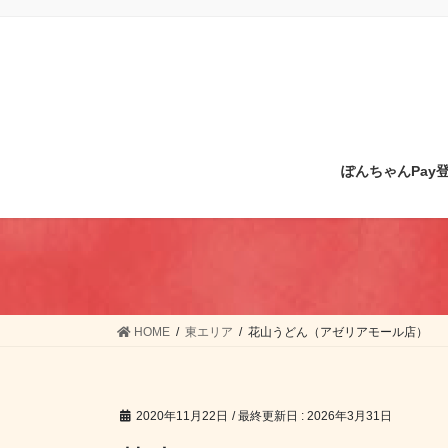
コ
ナ
ン
ビ
テ
ゲ
ン
ー
ツ
シ
に
ョ
移
ン
ぽんちゃんPay
動
に
移
動
HOME
東エリア
花山うどん（アゼリアモール店）
2020年11月22日
/ 最終更新日 :
2026年3月31日