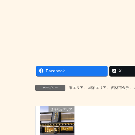
Facebook
X
東エリア
、
城沼エリア
、
館林市金券
、
カテゴリー
まちなかエリア