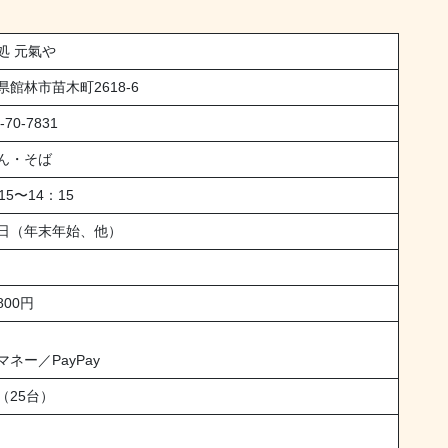
処 元氣や
県館林市苗木町2618-6
-70-7831
ん・そば
15〜14：15
日（年末年始、他）
800円
マネー／PayPay
（25台）