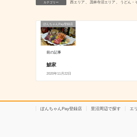
西エリア
、
茂林寺沼エリア
、
うどん・
カテゴリー
ぽんちゃんPay登録店
前の記事
鯱家
2020年11月22日
ぽんちゃんPay登録店
里沼周辺で探す
エ