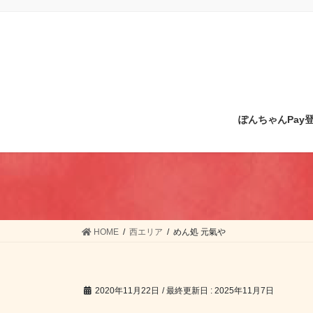
コ
ナ
ン
ビ
テ
ゲ
ン
ー
ツ
シ
に
ョ
移
ン
ぽんちゃんPay
動
に
移
動
HOME
西エリア
めん処 元氣や
2020年11月22日
/ 最終更新日 :
2025年11月7日